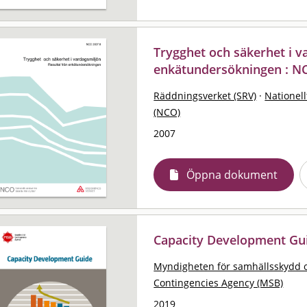
Trygghet och säkerhet i va
enkätundersökningen : N
Räddningsverket (SRV)
·
Nationell
(NCO)
2007
Öppna dokument
Capacity Development Gu
Myndigheten för samhällsskydd 
Contingencies Agency (MSB)
2019