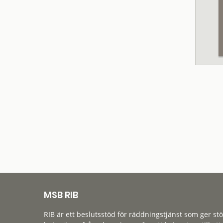
MSB RIB
RIB är ett beslutsstöd för räddningstjänst som ger st