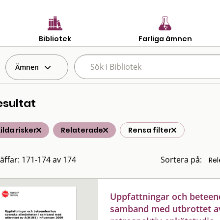
Bibliotek
Farliga ämnen
Ämnen
esultat
ilda risker
Relaterade
Rensa filter
räffar: 171-174 av 174
Sortera på:
Uppfattningar och beteen
samband med utbrottet av