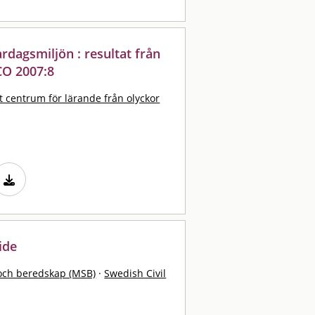
rdagsmiljön : resultat från
CO 2007:8
t centrum för lärande från olyckor
ide
och beredskap (MSB)
·
Swedish Civil