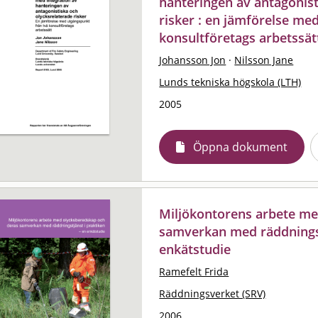
hanteringen av antagonist
risker : en jämförelse me
konsultföretags arbetssät
Johansson Jon
·
Nilsson Jane
Lunds tekniska högskola (LTH)
2005
Öppna dokument
Miljökontorens arbete me
samverkan med räddningstj
enkätstudie
Ramefelt Frida
Räddningsverket (SRV)
2006