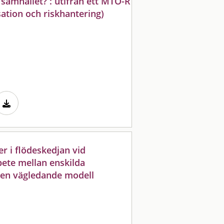
i samhället? : utifrån ett MTO-R
sation och riskhantering)
r i flödeskedjan vid
ete mellan enskilda
 en vägledande modell