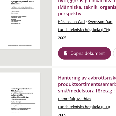
nyttiggöras på lokal nivå 
(Människa, teknik, organi
perspektiv
Håkansson Carl
·
Svensson Dan
Lunds tekniska högskola (LTH)
2005
Öppna dokument
Hantering av avbrottsriske
produktsortimentssamarb
små/medelstora företag :
Hamrefält, Mathias
Lunds tekniska högskola (LTH)
2009