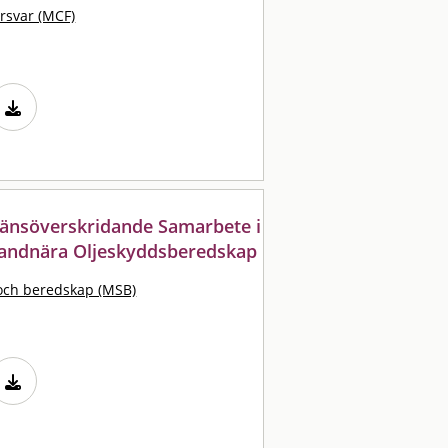
örsvar (MCF)
Gränsöverskridande Samarbete i
trandnära Oljeskyddsberedskap
och beredskap (MSB)