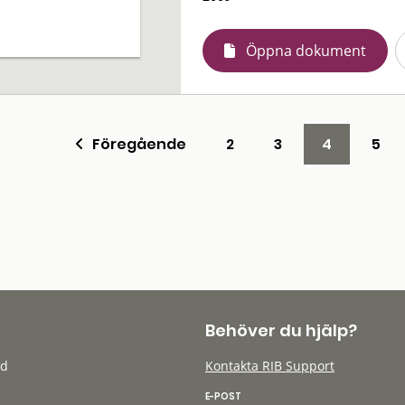
Öppna dokument
Föregående
2
3
4
5
Behöver du hjälp?
öd
Kontakta RIB Support
E-POST