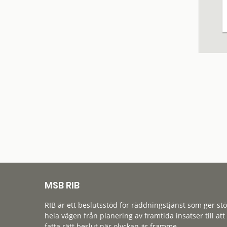
MSB RIB
RIB är ett beslutsstöd för räddningstjänst som ger st
hela vägen från planering av framtida insatser till att
fatta rätt beslut när olyckan är framme.