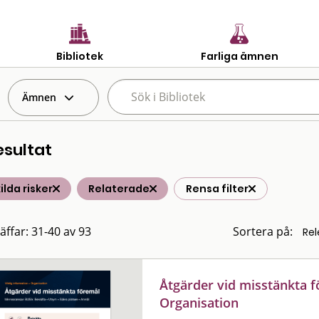
Bibliotek
Farliga ämnen
Ämnen
esultat
ilda risker
Relaterade
Rensa filter
räffar: 31-40 av 93
Sortera på:
Åtgärder vid misstänkta f
Organisation