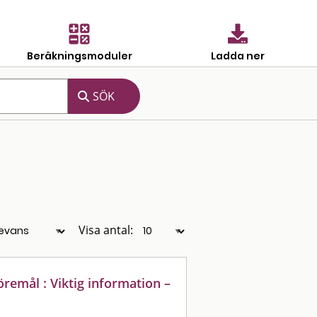
Beräkningsmoduler
Ladda ner
Visa antal:
öremål : Viktig information –