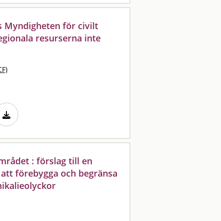
 Myndigheten för civilt
regionala resurserna inte
CF)
ådet : förslag till en
r att förebygga och begränsa
mikalieolyckor