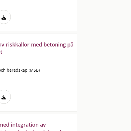
 av riskkällor med betoning på
t
och beredskap (MSB)
med integration av