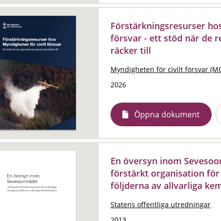
Förstärkningsresurser hos
försvar - ett stöd när de 
räcker till
Myndigheten för civilt försvar (M
2026
Öppna dokument
En översyn inom Sevesoomr
förstärkt organisation fö
följderna av allvarliga ke
Statens offentliga utredningar
2013