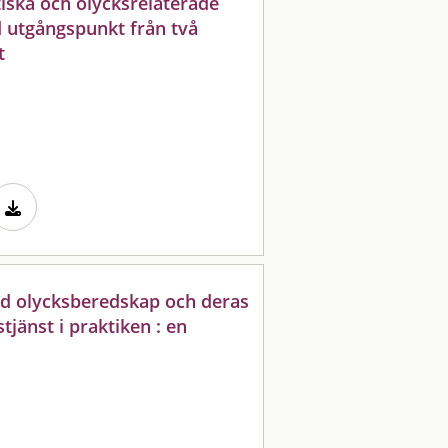
iska och olycksrelaterade
d utgångspunkt från två
t
d olycksberedskap och deras
änst i praktiken : en