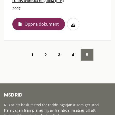
Lunds tekniska högskola (LTH)
2007
Öppna dokument
1
2
3
4
5
MSB RIB
RIB är ett beslutsstöd för räddningstjänst som ger stöd
hela vägen från planering av framtida insatser till att