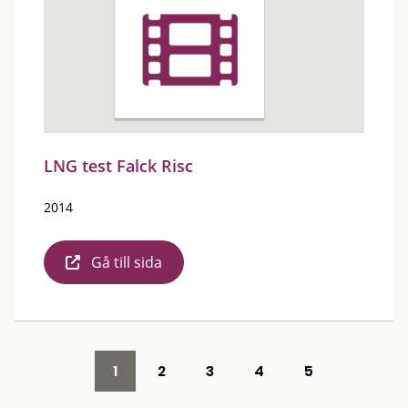
LNG test Falck Risc
2014
Gå till sida
1
2
3
4
5