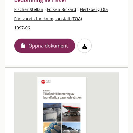
bedömning av risker
Fischer Stellan
·
Forsén Rickard
·
Hertzberg Ola
Försvarets forskningsanstalt (FOA)
1997-06
Öppna dokument