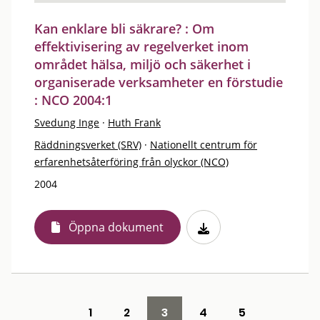
Kan enklare bli säkrare? : Om
effektivisering av regelverket inom
området hälsa, miljö och säkerhet i
organiserade verksamheter en förstudie
: NCO 2004:1
Svedung Inge
·
Huth Frank
Räddningsverket (SRV)
·
Nationellt centrum för
erfarenhetsåterföring från olyckor (NCO)
2004
Öppna dokument
1
2
3
4
5