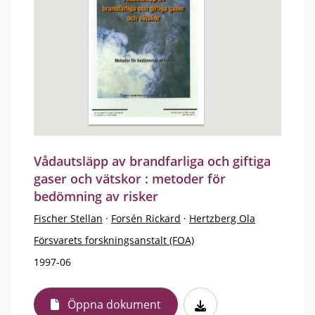
Vådautsläpp av brandfarliga och giftiga
gaser och vätskor : metoder för
bedömning av risker
Fischer Stellan
·
Forsén Rickard
·
Hertzberg Ola
Försvarets forskningsanstalt (FOA)
1997-06
Öppna dokument