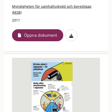
Myndigheten för samhällsskydd och beredskap
(MSB)
2011
Öppna dokument