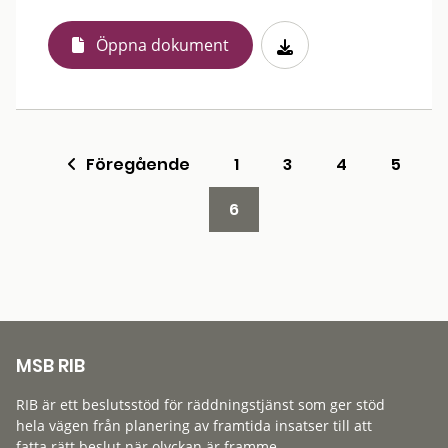
Öppna dokument
Föregående
1
3
4
5
6
MSB RIB
RIB är ett beslutsstöd för räddningstjänst som ger stöd
hela vägen från planering av framtida insatser till att
fatta rätt beslut när olyckan är framme.