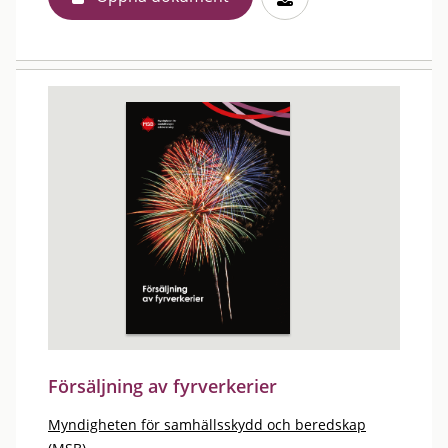
Försäljning av fyrverkerier
Myndigheten för samhällsskydd och beredskap