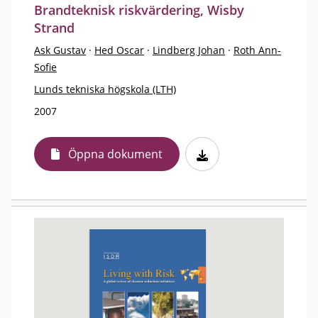
Brandteknisk riskvärdering, Wisby
Strand
Ask Gustav
·
Hed Oscar
·
Lindberg Johan
·
Roth Ann-
Sofie
Lunds tekniska högskola (LTH)
2007
Öppna dokument