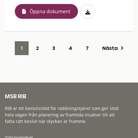
Öppna dokument
1
2
3
4
7
Nästa
MSB RIB
RIB är ett beslutsstöd för räddningstjänst som ger stöd
hela vägen från planering av framtida insatser till att
fatta rätt beslut när olyckan är framme.
Tillgänglighet