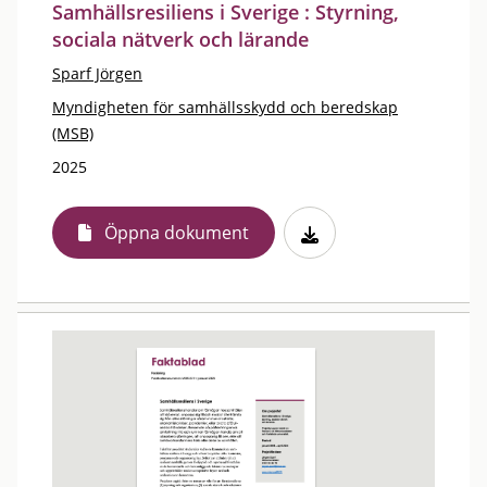
Samhällsresiliens i Sverige : Styrning,
sociala nätverk och lärande
Sparf Jörgen
Myndigheten för samhällsskydd och beredskap
(MSB)
2025
Öppna dokument