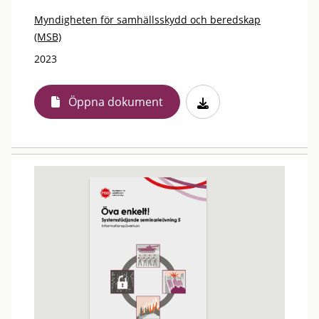
Myndigheten för samhällsskydd och beredskap
(MSB)
2023
Öppna dokument