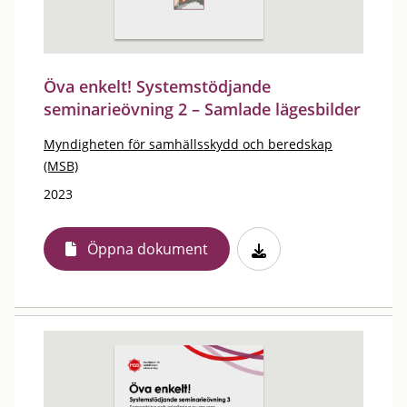
Öva enkelt! Systemstödjande
seminarieövning 2 – Samlade lägesbilder
Myndigheten för samhällsskydd och beredskap
(MSB)
2023
Öppna dokument