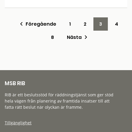
Föregående
1
2
3
4
8
Nästa
MSB RIB
RIB är ett beslutsstöd för räddningstjänst som ger stöd
hela vägen från planering av framtida insatser till att
fatta rätt beslut när olyckan är framme.
Tillgänglighet