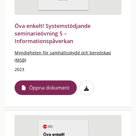
Öva enkelt! Systemstödjande
seminarieövning 5 –
Informationspåverkan
Myndigheten för samhällsskydd och beredskap
(MSB)
2023
Öppna dokument