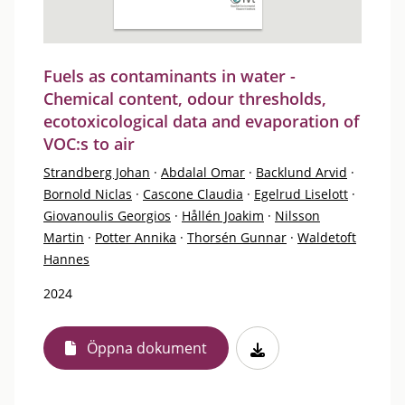
Fuels as contaminants in water -
Chemical content, odour thresholds,
ecotoxicological data and evaporation of
VOC:s to air
Strandberg Johan
·
Abdalal Omar
·
Backlund Arvid
·
Bornold Niclas
·
Cascone Claudia
·
Egelrud Liselott
·
Giovanoulis Georgios
·
Hållén Joakim
·
Nilsson
Martin
·
Potter Annika
·
Thorsén Gunnar
·
Waldetoft
Hannes
2024
Öppna dokument