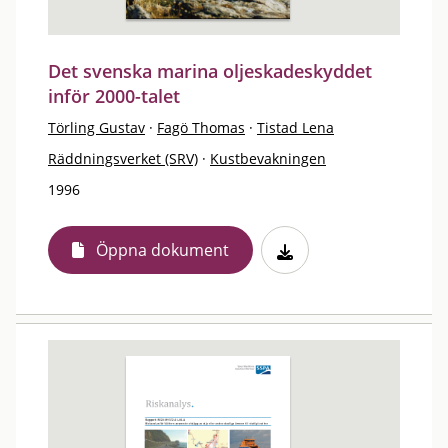
Det svenska marina oljeskadeskyddet
inför 2000-talet
Törling Gustav
·
Fagö Thomas
·
Tistad Lena
Räddningsverket (SRV)
·
Kustbevakningen
1996
Öppna dokument