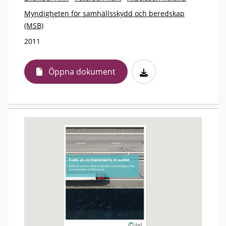
Myndigheten för samhällsskydd och beredskap
(MSB)
2011
Öppna dokument