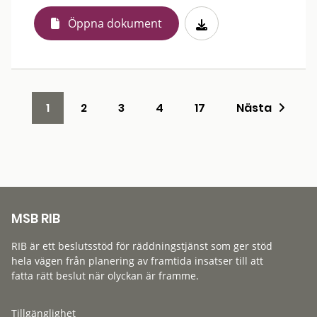
Öppna dokument
1
2
3
4
17
Nästa
MSB RIB
RIB är ett beslutsstöd för räddningstjänst som ger stöd
hela vägen från planering av framtida insatser till att
fatta rätt beslut när olyckan är framme.
Tillgänglighet