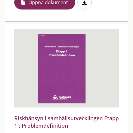
Öppna dokument
Riskhänsyn i samhällsutvecklingen Etapp
1 : Problemdefinition