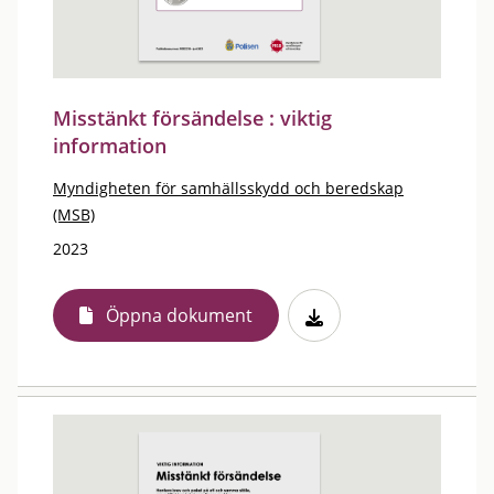
Misstänkt försändelse : viktig
information
Myndigheten för samhällsskydd och beredskap
(MSB)
2023
Öppna dokument