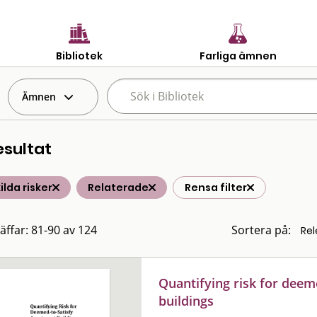
Bibliotek
Farliga ämnen
Ämnen
esultat
ilda risker
Relaterade
Rensa filter
räffar: 81-90 av 124
Sortera på:
Quantifying risk for deem
buildings