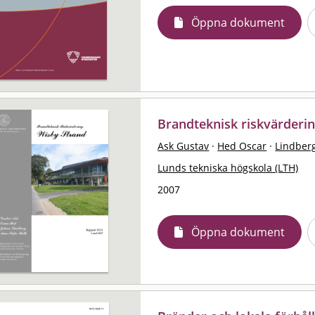
Öppna dokument
Brandteknisk riskvärderi
Ask Gustav
·
Hed Oscar
·
Lindber
Lunds tekniska högskola (LTH)
2007
Öppna dokument