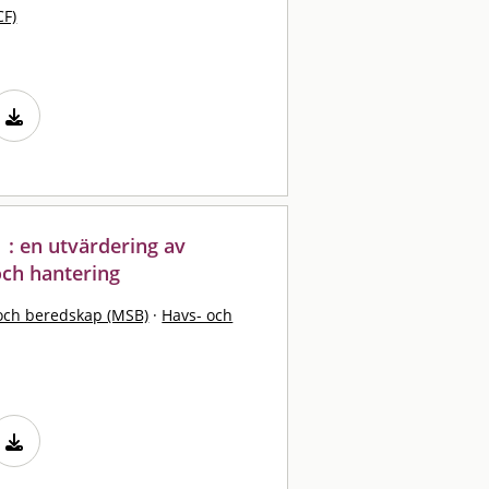
CF)
 : en utvärdering av
och hantering
och beredskap (MSB)
·
Havs- och