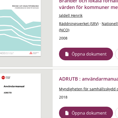
Bränder och lokala förhå
värden för kommuner met
Jaldell Henrik
Räddningsverket (SRV)
·
Nationell
(NCO)
2008
Öppna dokument
ADRUTB : användarmanua
Myndigheten för samhällsskydd 
2018
Öppna dokument