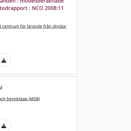
llanden : modellberäknade
odrapport : NCO 2008:11
t centrum för lärande från olyckor
l
och beredskap (MSB)