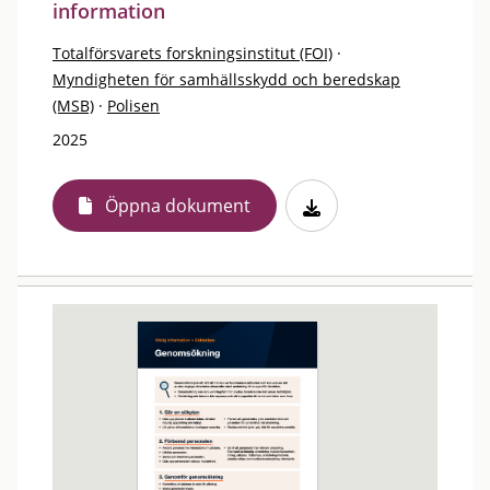
information
Totalförsvarets forskningsinstitut (FOI)
·
Myndigheten för samhällsskydd och beredskap
(MSB)
·
Polisen
2025
Öppna dokument