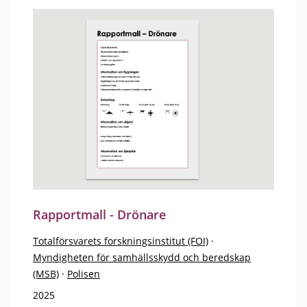
Rapportmall - Drönare
Totalförsvarets forskningsinstitut (FOI)
·
Myndigheten för samhällsskydd och beredskap
(MSB)
·
Polisen
2025