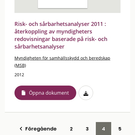
Risk- och sårbarhetsanalyser 2011 :
återkoppling av myndigheters
redovisningar baserade på risk- och
sårbarhetsanalyser
Myndigheten för samhällsskydd och beredskap
(MSB)
2012
Öppna dokument
Föregående
2
3
4
5