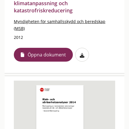
klimatanpassning och
katastrofriskreducering
Myndigheten för samhällsskydd och beredskap
(MSB)
2012
Öppna dokument