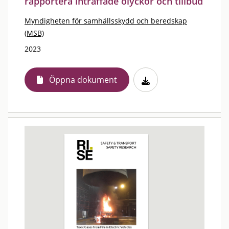
rapportera inträffade olyckor och tillbud
Myndigheten för samhällsskydd och beredskap
(MSB)
2023
Öppna dokument