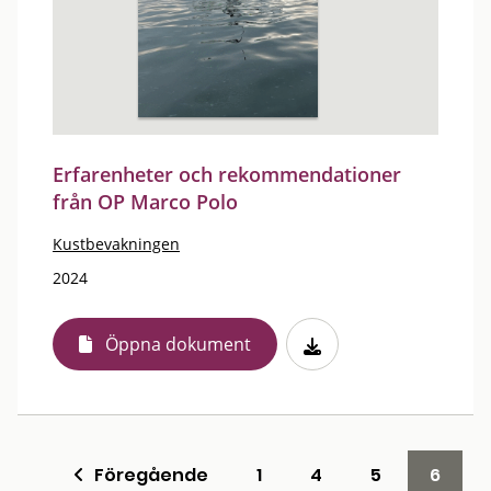
Erfarenheter och rekommendationer
från OP Marco Polo
Kustbevakningen
2024
Öppna dokument
Föregående
1
4
5
6