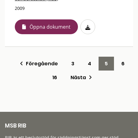
2009
Öppna dokument
Föregående
3
4
5
6
16
Nästa
MSB RIB
RIB är ett beslutsstöd för räddningstjänst som ger stöd