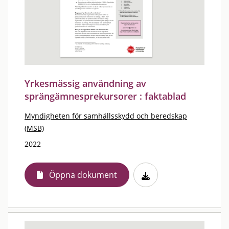
Yrkesmässig användning av
sprängämnesprekursorer : faktablad
Myndigheten för samhällsskydd och beredskap
(MSB)
2022
Öppna dokument