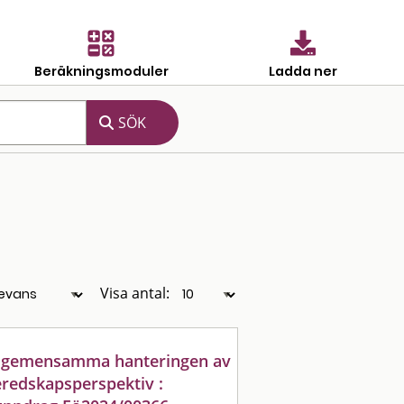
Beräkningsmoduler
Ladda ner
Visa antal:
rsgemensamma hanteringen av
beredskapsperspektiv :