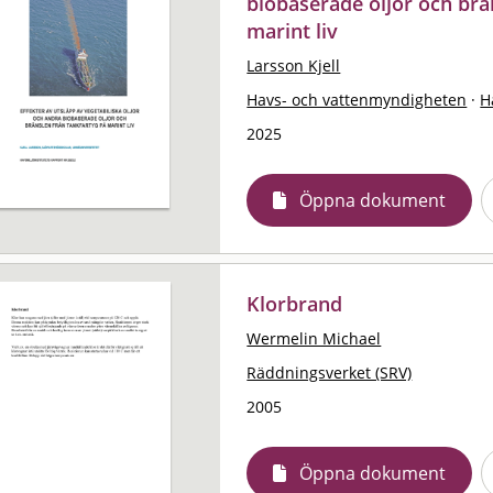
biobaserade oljor och brä
marint liv
Larsson Kjell
Havs- och vattenmyndigheten
·
H
2025
Öppna dokument
Klorbrand
Wermelin Michael
Räddningsverket (SRV)
2005
Öppna dokument