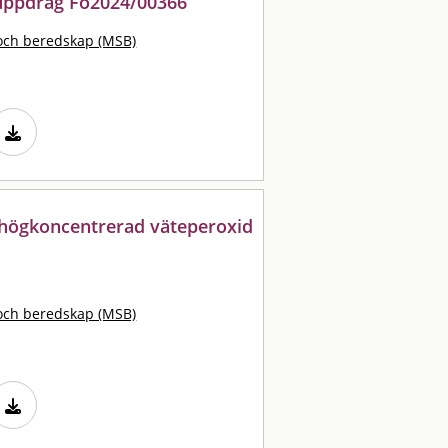
suppdrag Fö2024/00366
och beredskap (MSB)
v högkoncentrerad väteperoxid
och beredskap (MSB)