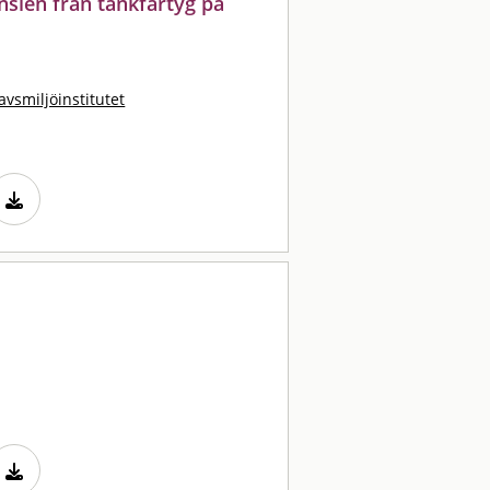
nslen från tankfartyg på
avsmiljöinstitutet