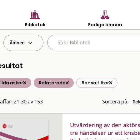
Bibliotek
Farliga ämnen
Ämnen
esultat
ilda risker
Relaterade
Rensa filter
räffar: 21-30 av 153
Sortera på:
Utvärdering av den aktö
tre händelser ur ett kris