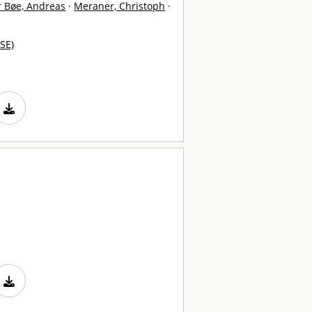
 Bøe, Andreas
·
Meraner, Christoph
·
SE)