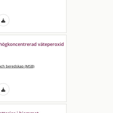
v högkoncentrerad väteperoxid
och beredskap (MSB)