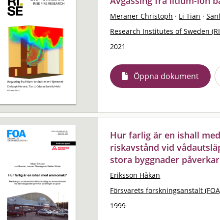
Avgassing fra litium-ion b
Meraner Christoph
·
Li Tian
·
Sanf
Research Institutes of Sweden (RI
2021
Öppna dokument
Hur farlig är en ishall m
riskavstånd vid vådautsl
stora byggnader påverkar
Eriksson Håkan
Försvarets forskningsanstalt (FOA
1999