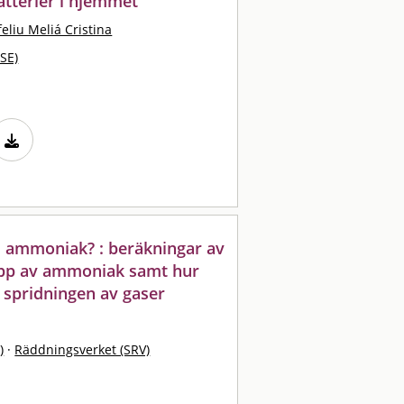
atterier i hjemmet
eliu Meliá Cristina
SE)
ed ammoniak? : beräkningar av
äpp av ammoniak samt hur
 spridningen av gaser
)
·
Räddningsverket (SRV)