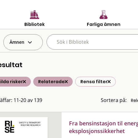
Bibliotek
Farliga ämnen
Ämnen
esultat
ilda risker
Relaterade
Rensa filter
räffar: 11-20 av 139
Sortera på:
Fra bensinstasjon til ener
eksplosjonssikkerhet