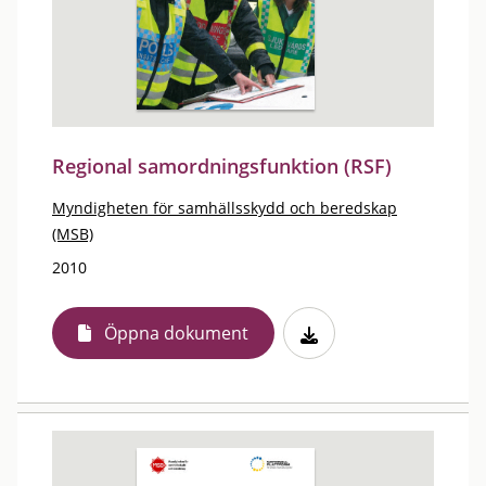
Regional samordningsfunktion (RSF)
Myndigheten för samhällsskydd och beredskap
(MSB)
2010
Öppna dokument