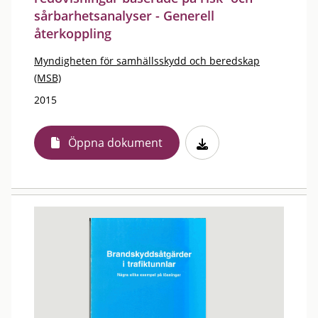
sårbarhetsanalyser - Generell
återkoppling
Myndigheten för samhällsskydd och beredskap
(MSB)
2015
Öppna dokument