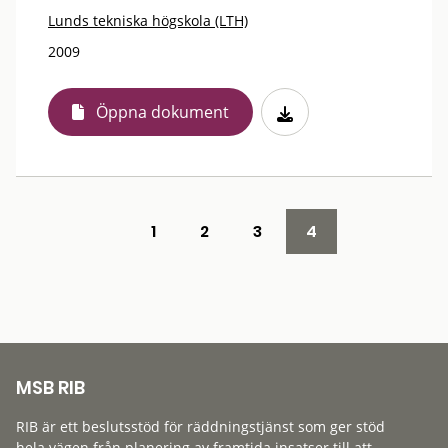
Lunds tekniska högskola (LTH)
2009
Öppna dokument
1
2
3
4
MSB RIB
RIB är ett beslutsstöd för räddningstjänst som ger stöd
hela vägen från planering av framtida insatser till att