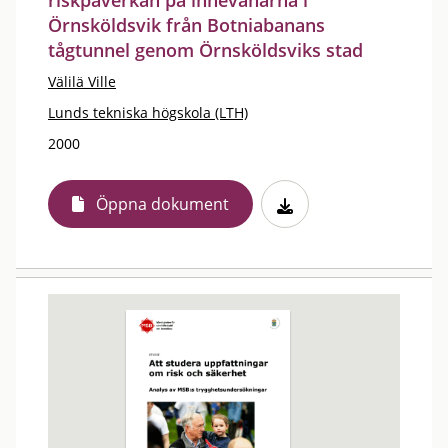
riskpåverkan på innevånarna i
Örnsköldsvik från Botniabanans
tågtunnel genom Örnsköldsviks stad
Välilä Ville
Lunds tekniska högskola (LTH)
2000
Öppna dokument