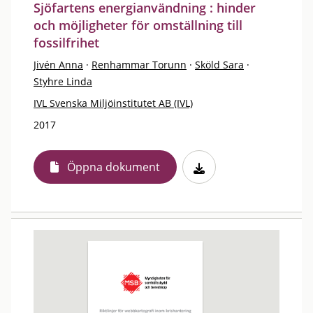
Sjöfartens energianvändning : hinder
och möjligheter för omställning till
fossilfrihet
Jivén Anna
·
Renhammar Torunn
·
Sköld Sara
·
Styhre Linda
IVL Svenska Miljöinstitutet AB (IVL)
2017
Öppna dokument