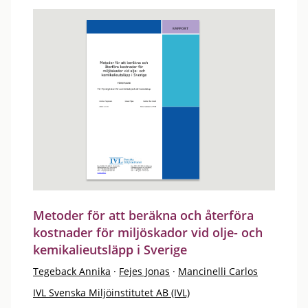
Metoder för att beräkna och återföra
kostnader för miljöskador vid olje- och
kemikalieutsläpp i Sverige
Tegeback Annika
·
Fejes Jonas
·
Mancinelli Carlos
IVL Svenska Miljöinstitutet AB (IVL)