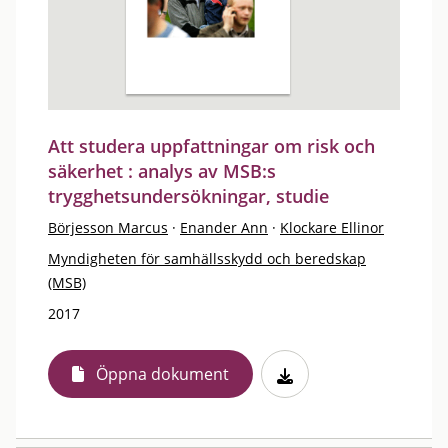
Att studera uppfattningar om risk och
säkerhet : analys av MSB:s
trygghetsundersökningar, studie
Börjesson Marcus
·
Enander Ann
·
Klockare Ellinor
Myndigheten för samhällsskydd och beredskap
(MSB)
2017
Öppna dokument