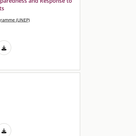
reparedness and Response to
ts
ogramme (UNEP)