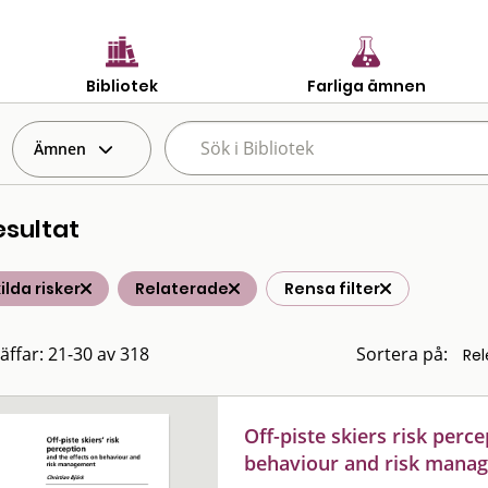
Bibliotek
Farliga ämnen
Ämnen
esultat
ilda risker
Relaterade
Rensa filter
räffar: 21-30 av 318
Sortera på:
Off-piste skiers risk perc
behaviour and risk mana