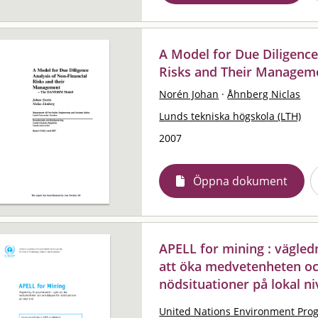
A Model for Due Diligence
Risks and Their Managem
Norén Johan
·
Åhnberg Niclas
Lunds tekniska högskola (LTH)
2007
Öppna dokument
APELL for mining : vägledn
att öka medvetenheten o
nödsituationer på lokal ni
United Nations Environment Pr