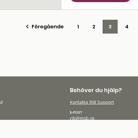
Föregående
1
2
3
4
Behöver du hjälp?
öd
Kontakta RIB Support
E-POST
rib@msb.se