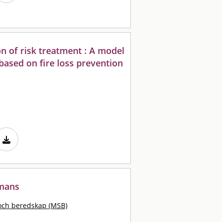
on of risk treatment : A model
based on fire loss prevention
mmans
och beredskap (MSB)