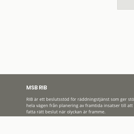
MSB RIB
RIB är ett beslutsstöd för räddningstjänst som ger st
hela vägen från planering av framtida insatser till att
fatta rätt beslut när olyckan är framme.
Tillgänglighet
Cookies