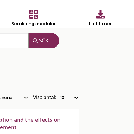
Beräkningsmoduler
Ladda ner
Visa antal:
eption and the effects on
gement