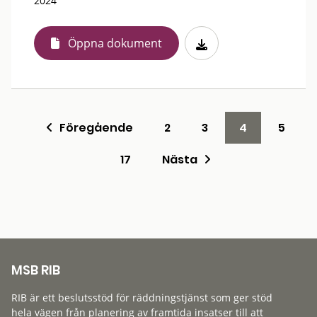
2024
Öppna dokument
Föregående
2
3
4
5
17
Nästa
MSB RIB
RIB är ett beslutsstöd för räddningstjänst som ger stöd
hela vägen från planering av framtida insatser till att