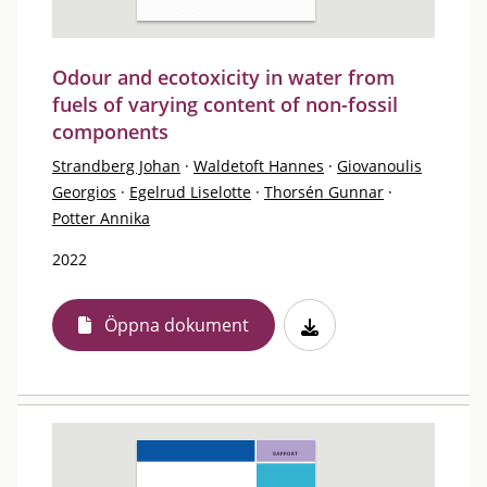
Odour and ecotoxicity in water from
fuels of varying content of non-fossil
components
Strandberg Johan
·
Waldetoft Hannes
·
Giovanoulis
Georgios
·
Egelrud Liselotte
·
Thorsén Gunnar
·
Potter Annika
2022
Öppna dokument