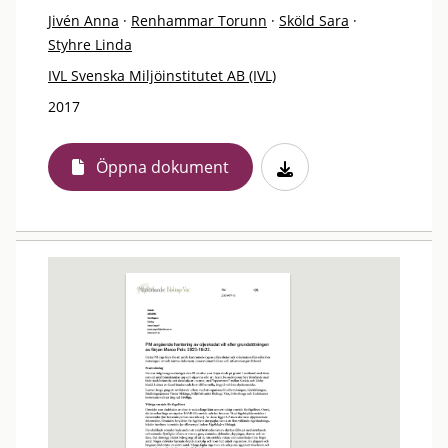
Jivén Anna
·
Renhammar Torunn
·
Sköld Sara
·
Styhre Linda
IVL Svenska Miljöinstitutet AB (IVL)
2017
Öppna dokument