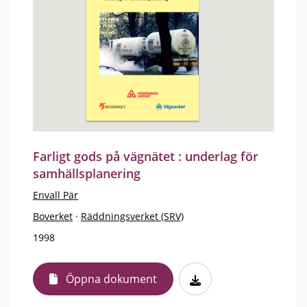
Farligt gods på vägnätet : underlag för
samhällsplanering
Envall Pär
Boverket
·
Räddningsverket (SRV)
1998
Öppna dokument