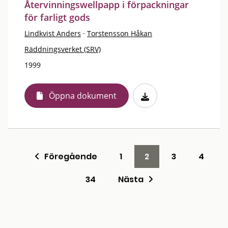
Återvinningswellpapp i förpackningar
för farligt gods
Lindkvist Anders
·
Torstensson Håkan
Räddningsverket (SRV)
1999
Öppna dokument
Föregående
1
2
3
4
34
Nästa