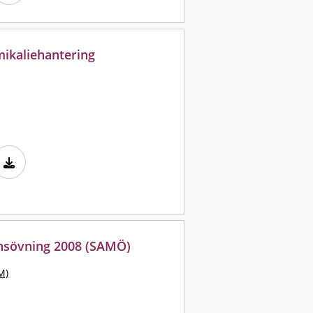
mikaliehantering
nsövning 2008 (SAMÖ)
M)