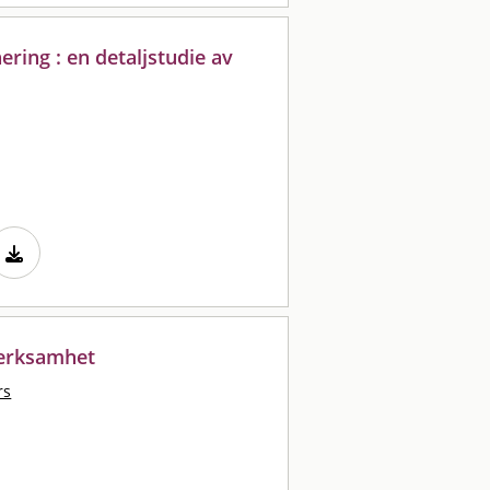
ering : en detaljstudie av
verksamhet
rs