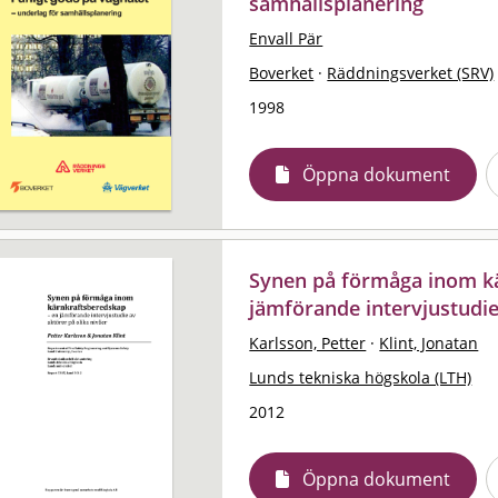
samhällsplanering
Envall Pär
Boverket
·
Räddningsverket (SRV)
1998
Öppna dokument
Synen på förmåga inom k
jämförande intervjustudie
Karlsson, Petter
·
Klint, Jonatan
Lunds tekniska högskola (LTH)
2012
Öppna dokument