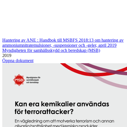
Hantering av ANE : Handbok till MSBFS 2018:13 om hantering av
ammoniumnitratemulsioner, -suspensioner och -geler, april 2019
Myndigheten för samhällsskydd och beredskap (MSB)
2019
Öppna dokument