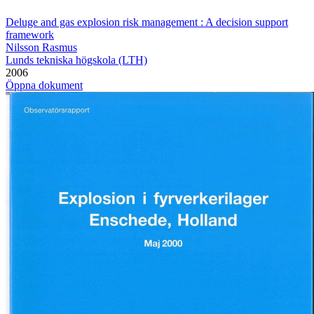
Deluge and gas explosion risk management : A decision support
framework
Nilsson Rasmus
Lunds tekniska högskola (LTH)
2006
Öppna dokument