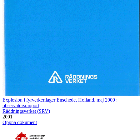
Explosion i fyrverkerilager Enschede, Holland, maj 2000 :
observatörsrapport
Räddningsverket (SRV)
2001
Öppna dokument