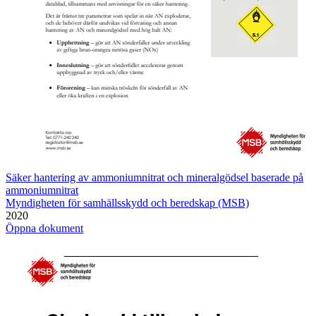
Säker hantering av ammoniumnitrat och mineralgödsel baserade på
ammoniumnitrat
Myndigheten för samhällsskydd och beredskap (MSB)
2020
Öppna dokument