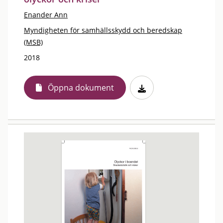
Enander Ann
Myndigheten för samhällsskydd och beredskap
(MSB)
2018
Öppna dokument