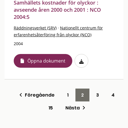
Samhällets kostnader för olyckor :
avseende åren 2000 och 2001 : NCO
2004:5
Räddningsverket (SRV)
·
Nationellt centrum för
erfarenhetsåterföring från olyckor (NCO)
2004
Öppna dokument
Föregående
1
2
3
4
15
Nästa