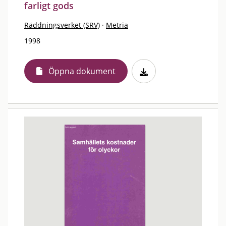
farligt gods
Räddningsverket (SRV)
·
Metria
1998
Öppna dokument