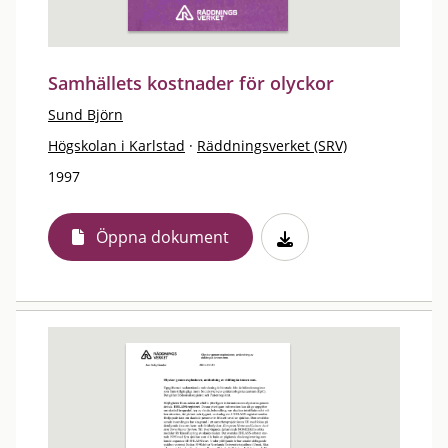
Samhällets kostnader för olyckor
Sund Björn
Högskolan i Karlstad
·
Räddningsverket (SRV)
1997
Öppna dokument