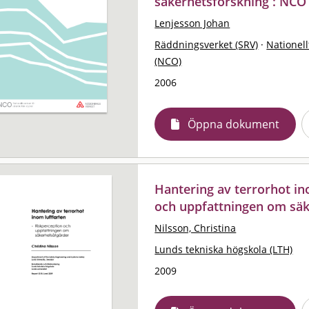
säkerhetsforskning : NCO
Lenjesson Johan
Räddningsverket (SRV)
·
Nationell
(NCO)
2006
Öppna dokument
Hantering av terrorhot in
och uppfattningen om säk
Nilsson, Christina
Lunds tekniska högskola (LTH)
2009