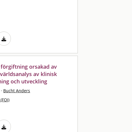
förgiftning orsakad av
ärldsanalys av klinisk
ning och utveckling
·
Bucht Anders
 (FOI)