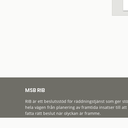
MSB RIB
RIB är ett beslutsstöd för räddningstjänst som ger st
hela vägen från planering av framtida insatser till att
fatta rätt beslut när olyckan är framme.
Tillgänglighet
Cookies