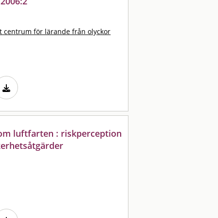
 2006:2
t centrum för lärande från olyckor
om luftfarten : riskperception
erhetsåtgärder