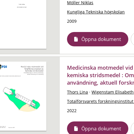
Möller Niklas
Kungliga Tekniska högskolan
2009
Öppna dokument
Medicinska motmedel vid 
kemiska stridsmedel : Omv
användning, aktuell forsk
Thors Lina
·
Wigenstam Elisabeth
Totalförsvarets forskningsinstitut
2022
Öppna dokument