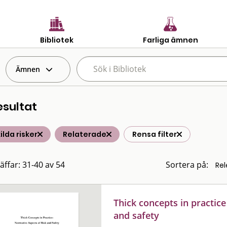
Bibliotek
Farliga ämnen
Ämnen
esultat
ilda risker
Relaterade
Rensa filter
räffar: 31-40 av 54
Sortera på:
Thick concepts in practice
and safety