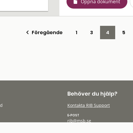
Öppna dokument
Föregående
1
3
4
5
Behöver du hjälp?
öd
Kontakta RIB Support
E-POST
rib@msb.se