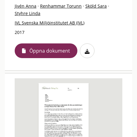
Jivén Anna
·
Renhammar Torunn
·
Sköld Sara
·
Styhre Linda
IVL Svenska Miljöinstitutet AB (IVL)
2017
Öppna dokument