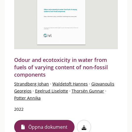
Odour and ecotoxicity in water from
fuels of varying content of non-fossil
components
Strandberg Johan
·
Waldetoft Hannes
·
Giovanoulis
Georgios
·
Egelrud Liselotte
·
Thorsén Gunnar
·
Potter Annika
2022
Öppna dokument