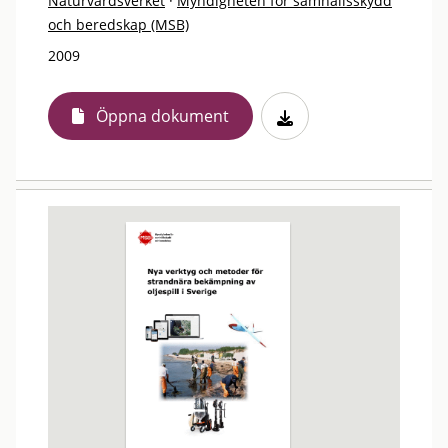
Naturvårdsverket
·
Myndigheten för samhällsskydd
och beredskap (MSB)
2009
Öppna dokument