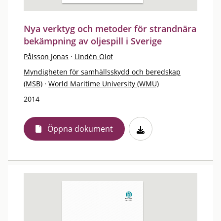
Nya verktyg och metoder för strandnära
bekämpning av oljespill i Sverige
Pålsson Jonas
·
Lindén Olof
Myndigheten för samhällsskydd och beredskap
(MSB)
·
World Maritime University (WMU)
2014
Öppna dokument