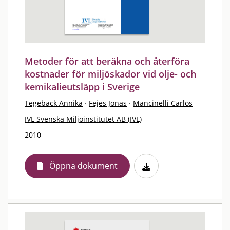
Metoder för att beräkna och återföra
kostnader för miljöskador vid olje- och
kemikalieutsläpp i Sverige
Tegeback Annika
·
Fejes Jonas
·
Mancinelli Carlos
IVL Svenska Miljöinstitutet AB (IVL)
2010
Öppna dokument