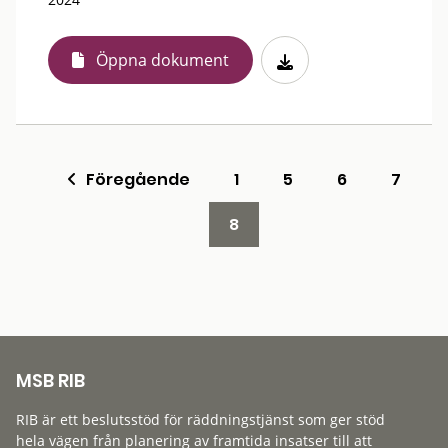
Öppna dokument
Föregående
1
5
6
7
8
MSB RIB
RIB är ett beslutsstöd för räddningstjänst som ger stöd
hela vägen från planering av framtida insatser till att