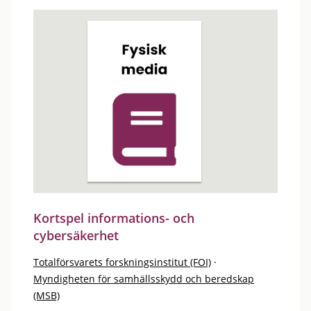
Kortspel informations- och
cybersäkerhet
Totalförsvarets forskningsinstitut (FOI)
·
Myndigheten för samhällsskydd och beredskap
(MSB)