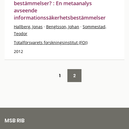
bestämmelser? : En metaanalys
avseende
informationssäkerhetsbestämmelser
Hallberg, Jonas
·
Bengtsson, Johan
·
Sommestad,
Teodor
Totalförsvarets forskningsinstitut (FOI)
2012
1
2
MSB RIB