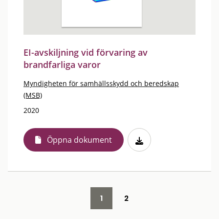
EI-avskiljning vid förvaring av
brandfarliga varor
Myndigheten för samhällsskydd och beredskap
(MSB)
2020
Öppna dokument
1
2