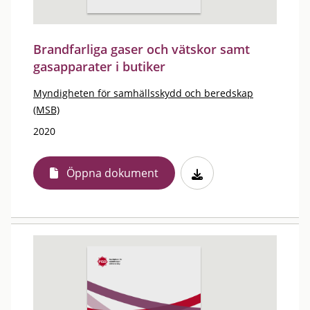
Brandfarliga gaser och vätskor samt
gasapparater i butiker
Myndigheten för samhällsskydd och beredskap
(MSB)
2020
Öppna dokument