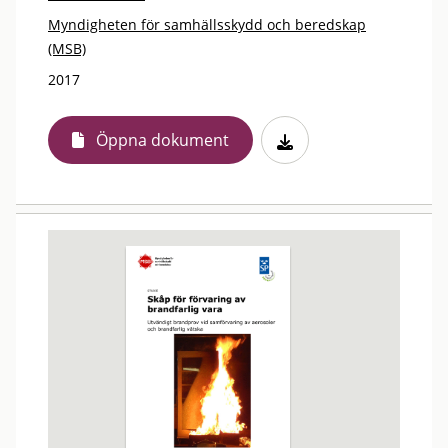
Myndigheten för samhällsskydd och beredskap
(MSB)
2017
Öppna dokument