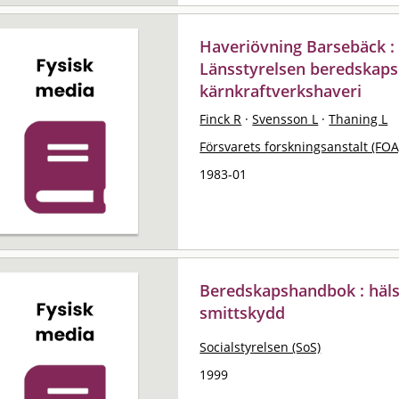
Haveriövning Barsebäck : 
Länsstyrelsen beredskaps
kärnkraftverkshaveri
Finck R
·
Svensson L
·
Thaning L
Försvarets forskningsanstalt (FOA
1983-01
Beredskapshandbok : häls
smittskydd
Socialstyrelsen (SoS)
1999