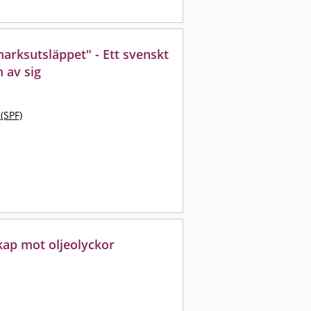
arksutsläppet" - Ett svenskt
 av sig
 (SPF)
ap mot oljeolyckor