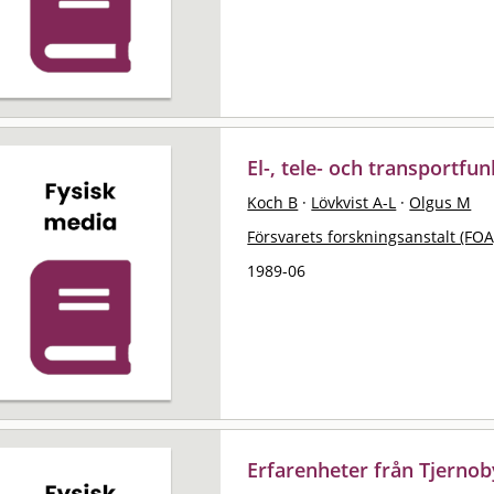
El-, tele- och transportfun
Koch B
·
Lövkvist A-L
·
Olgus M
Försvarets forskningsanstalt (FOA
1989-06
Erfarenheter från Tjernob