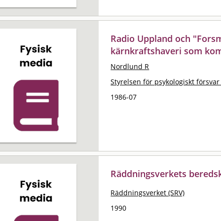
Radio Uppland och "Forsm
kärnkraftshaveri som kom
Nordlund R
Styrelsen för psykologiskt försvar
1986-07
Räddningsverkets beredsk
Räddningsverket (SRV)
1990