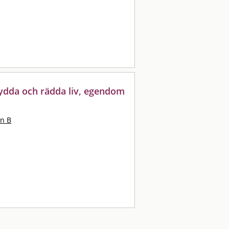
ydda och rädda liv, egendom
on B