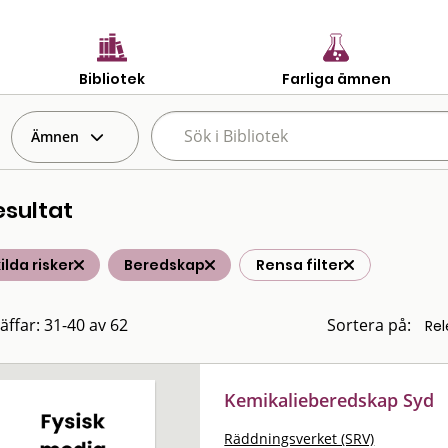
Bibliotek
Farliga ämnen
Ämnen
esultat
ilda risker
Beredskap
Rensa filter
räffar: 31-40 av 62
Sortera på:
Kemikalieberedskap Syd
Räddningsverket (SRV)