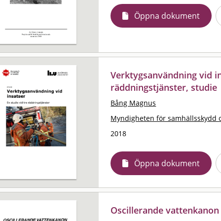
Öppna dokument
Verktygsanvändning vid ins
räddningstjänster, studie
Bång Magnus
Myndigheten för samhällsskydd 
2018
Öppna dokument
Oscillerande vattenkanon 