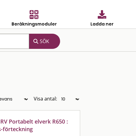
Beräkningsmoduler
Ladda ner
Visa antal:
RV Portabelt elverk R650 :
s-förteckning