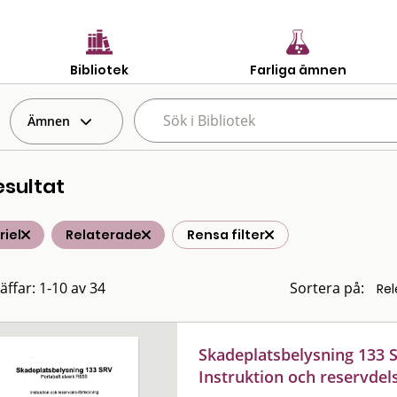
Bibliotek
Farliga ämnen
Ämnen
esultat
iel
Relaterade
Rensa filter
äffar: 1-10 av 34
Sortera på:
Skadeplatsbelysning 133 S
Instruktion och reservdel