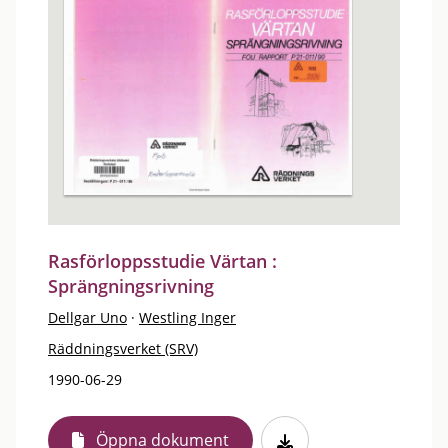
Rasförloppsstudie Värtan :
Sprängningsrivning
Dellgar Uno
·
Westling Inger
Räddningsverket (SRV)
1990-06-29
Öppna dokument