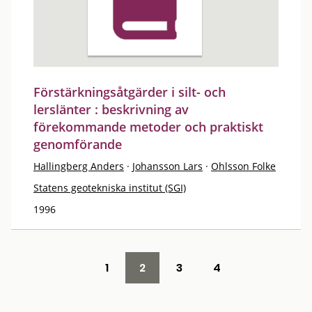
Förstärkningsåtgärder i silt- och
lerslänter : beskrivning av
förekommande metoder och praktiskt
genomförande
Hallingberg Anders
·
Johansson Lars
·
Ohlsson Folke
Statens geotekniska institut (SGI)
1996
1
2
3
4