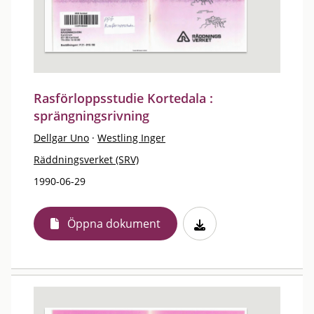
Rasförloppsstudie Kortedala :
sprängningsrivning
Dellgar Uno
·
Westling Inger
Räddningsverket (SRV)
1990-06-29
Öppna dokument