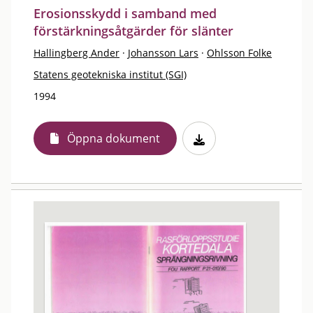
Erosionsskydd i samband med
förstärkningsåtgärder för slänter
Hallingberg Ander
·
Johansson Lars
·
Ohlsson Folke
Statens geotekniska institut (SGI)
1994
Öppna dokument