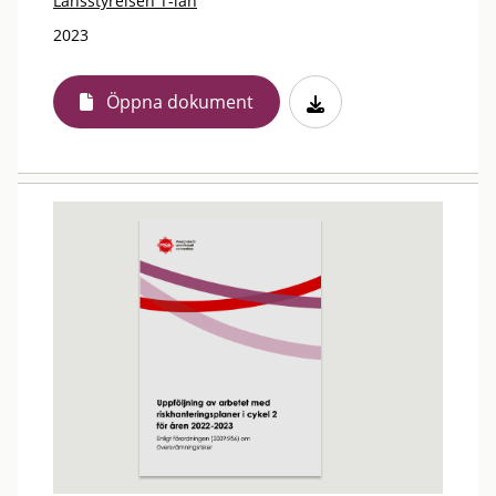
Länsstyrelsen T-län
2023
Öppna dokument