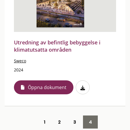
Utredning av befintlig bebyggelse i
klimatutsatta områden
Sweco
2024
Öppna dokument
1
2
3
4