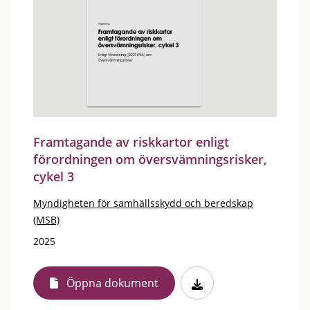
Framtagande av riskkartor enligt
förordningen om översvämningsrisker,
cykel 3
Myndigheten för samhällsskydd och beredskap
(MSB)
2025
Öppna dokument