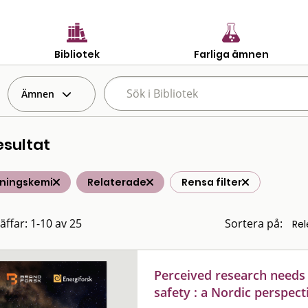
Bibliotek
Farliga ämnen
Ämnen
esultat
ningskemi
Relaterade
Rensa filter
äffar: 1-10 av 25
Sortera på:
Perceived research needs
safety : a Nordic perspect