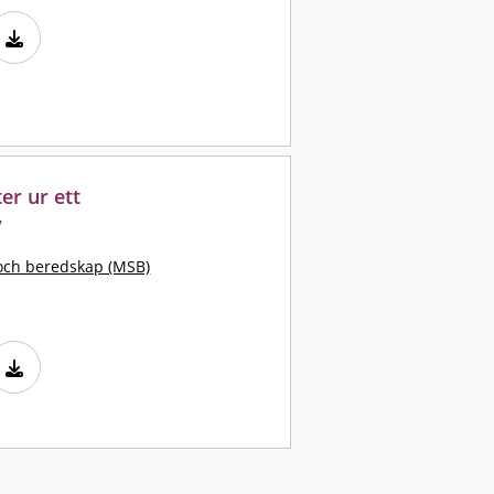
er ur ett
v
och beredskap (MSB)