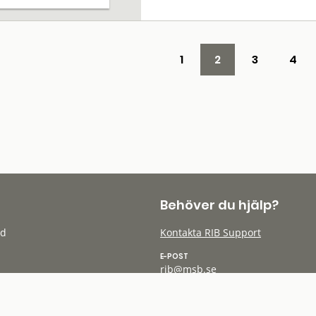
1
2
3
4
Behöver du hjälp?
öd
Kontakta RIB Support
E-POST
rib@msb.se