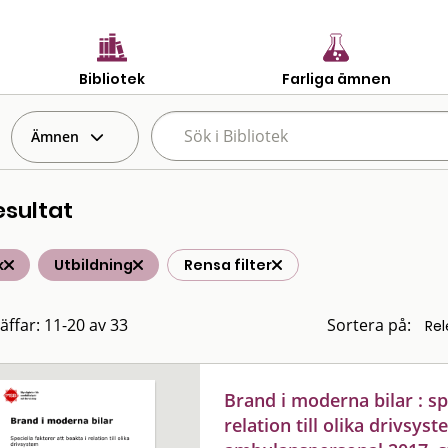
Bibliotek
Farliga ämnen
Ämnen
esultat
k
Utbildning
Rensa filter
räffar: 11-20 av 33
Sortera på:
Brand i moderna bilar : sp
relation till olika drivsys