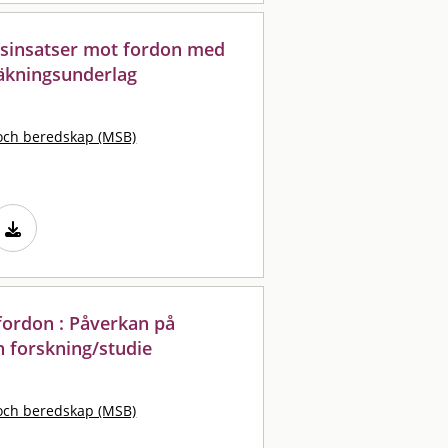
gsinsatser mot fordon med
räkningsunderlag
och beredskap (MSB)
fordon : Påverkan på
n forskning/studie
och beredskap (MSB)