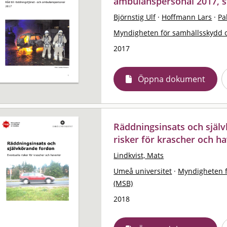
ambulanspersonal 2017, s
Björnstig Ulf
·
Hoffmann Lars
·
Pa
Myndigheten för samhällsskydd 
2017
Öppna dokument
Räddningsinsats och själv
risker för krascher och ha
Lindkvist, Mats
Umeå universitet
·
Myndigheten f
(MSB)
2018