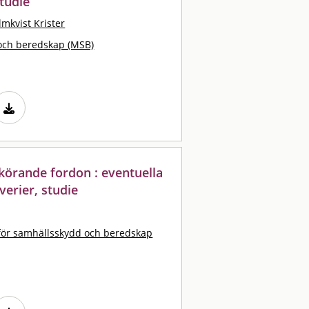
tudie
lmkvist Krister
och beredskap (MSB)
körande fordon : eventuella
verier, studie
ör samhällsskydd och beredskap