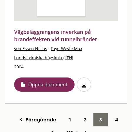
Vägbeläggningens inverkan på
brandeffekten vid tunnelbränder
von Essen Niclas
·
Faye-Wevle Max
Lunds tekniska högskola (LTH)
2004
Öppna dokument
Föregående
1
2
3
4