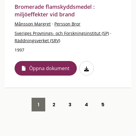
Bromerade flamskyddsmedel :
miljöeffekter vid brand
Månsson Margret
·
Persson Bror
Sveriges Provnings- och Forskningsinstitut (SP)
·
Räddningsverket (SRV)
1997
Öppna dokument
1
2
3
4
5