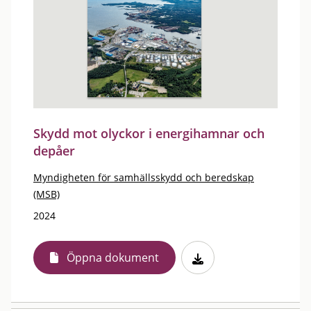
Skydd mot olyckor i energihamnar och
depåer
Myndigheten för samhällsskydd och beredskap
(MSB)
2024
Öppna dokument