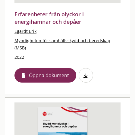
Erfarenheter från olyckor i
energihamnar och depåer
Egardt Erik
Myndigheten för samhällsskydd och beredskap
(MSB)
2022
Öppna dokument