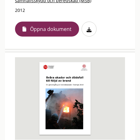
samhällsskydd och beredskap (MSB)
2012
Öppna dokument