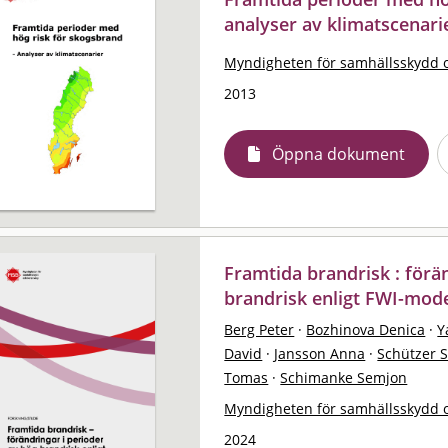
analyser av klimatscenari
Myndigheten för samhällsskydd 
2013
Öppna dokument
Framtida brandrisk : förä
brandrisk enligt FWI-mod
Berg Peter
·
Bozhinova Denica
·
Y
David
·
Jansson Anna
·
Schützer 
Tomas
·
Schimanke Semjon
Myndigheten för samhällsskydd 
2024