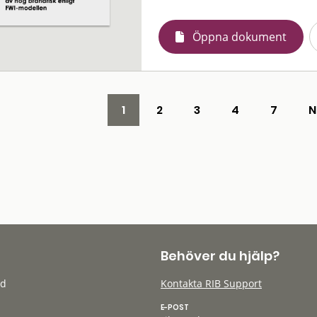
Öppna dokument
1
2
3
4
7
N
Behöver du hjälp?
öd
Kontakta RIB Support
E-POST