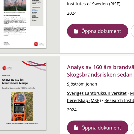
Institutes of Sweden (RISE)
2024
Öppna dokument
Analys av 160 års brandvä
Skogsbrandsrisken sedan 1
Sjöström Johan
Sveriges Lantbruksuniversitet
·
M
beredskap (MSB)
·
Research Insti
2024
Öppna dokument