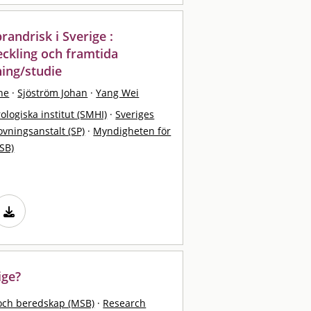
andrisk i Sverige :
eckling och framtida
ning/studie
ne
·
Sjöström Johan
·
Yang Wei
logiska institut (SMHI)
·
Sveriges
ovningsanstalt (SP)
·
Myndigheten för
SB)
ige?
och beredskap (MSB)
·
Research