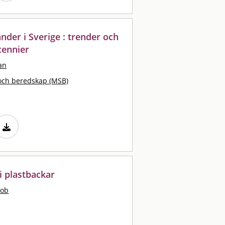
der i Sverige : trender och
cennier
an
och beredskap (MSB)
i plastbackar
kob