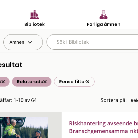
Bibliotek
Farliga ämnen
Ämnen
esultat
d
Relaterade
Rensa filter
äffar: 1-10 av 64
Sortera på:
Riskhantering avseende b
Branschgemensamma riktli