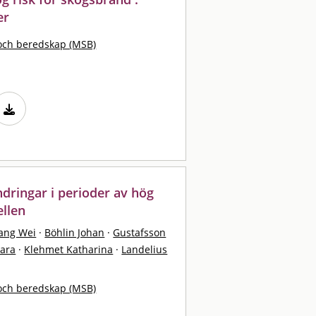
er
och beredskap (MSB)
ndringar i perioder av hög
ellen
ang Wei
·
Böhlin Johan
·
Gustafsson
Sara
·
Klehmet Katharina
·
Landelius
och beredskap (MSB)