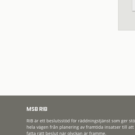
MSB RIB
RIB är ett beslutsstöd för räddningstjänst som ger st
hela vägen från planering av framtida insatser till att
fatta rätt beslut när olyckan är framme.