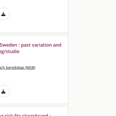
 Sweden : past variation and
ng/studie
och beredskap (MSB)
 risk för skogsbrand :