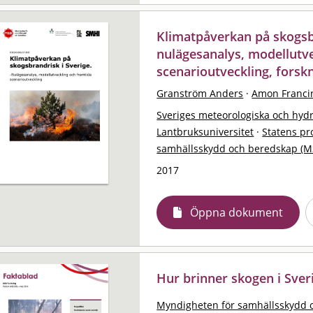
Klimatpåverkan på skogsbr
nulägesanalys, modellutv
scenarioutveckling, forsk
Granström Anders
·
Amon Franci
Sveriges meteorologiska och hydro
Lantbruksuniversitet
·
Statens pr
samhällsskydd och beredskap (M
2017
Öppna dokument
Hur brinner skogen i Sver
Myndigheten för samhällsskydd 