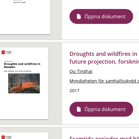
Öppna dokument
Droughts and wildfires in
future projection, forskni
Ou Tinghai
Myndigheten för samhällsskydd 
2017
Öppna dokument
Framtida perioder med hög