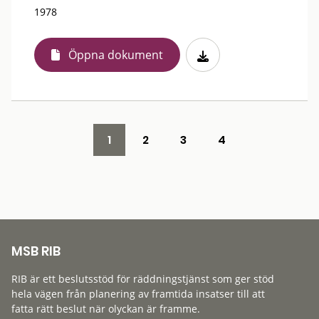
1978
Öppna dokument
1
2
3
4
MSB RIB
RIB är ett beslutsstöd för räddningstjänst som ger stöd
hela vägen från planering av framtida insatser till att
fatta rätt beslut när olyckan är framme.