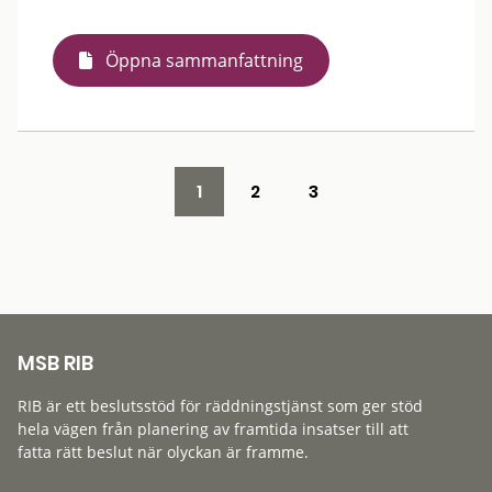
Öppna sammanfattning
1
2
3
MSB RIB
RIB är ett beslutsstöd för räddningstjänst som ger stöd
hela vägen från planering av framtida insatser till att
fatta rätt beslut när olyckan är framme.