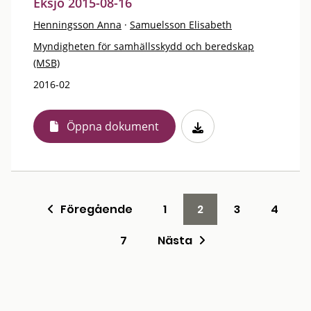
Eksjö 2015-08-16
Henningsson Anna
·
Samuelsson Elisabeth
Myndigheten för samhällsskydd och beredskap
(MSB)
2016-02
Öppna dokument
Föregående
1
2
3
4
7
Nästa