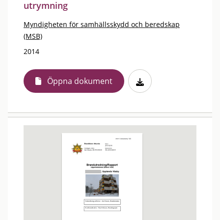
utrymning
Myndigheten för samhällsskydd och beredskap
(MSB)
2014
Öppna dokument