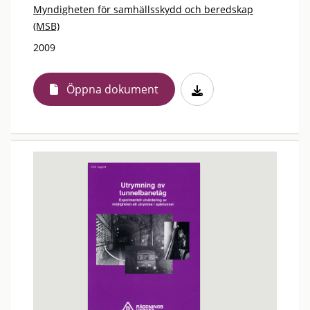
Myndigheten för samhällsskydd och beredskap
(MSB)
2009
Öppna dokument