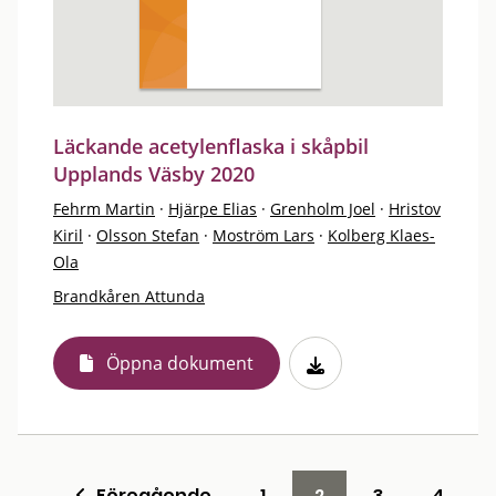
Läckande acetylenflaska i skåpbil
Upplands Väsby 2020
Fehrm Martin
·
Hjärpe Elias
·
Grenholm Joel
·
Hristov
Kiril
·
Olsson Stefan
·
Moström Lars
·
Kolberg Klaes-
Ola
Brandkåren Attunda
Öppna dokument
Föregående
1
2
3
4