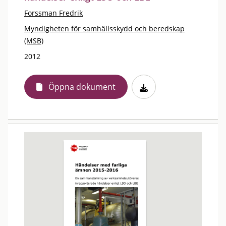
Forssman Fredrik
Myndigheten för samhällsskydd och beredskap
(MSB)
2012
Öppna dokument