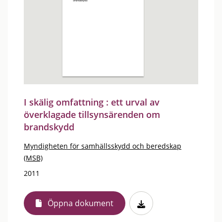
I skälig omfattning : ett urval av
överklagade tillsynsärenden om
brandskydd
Myndigheten för samhällsskydd och beredskap
(MSB)
2011
Öppna dokument