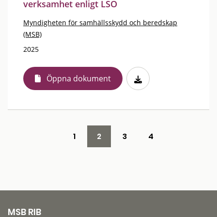
verksamhet enligt LSO
Myndigheten för samhällsskydd och beredskap
(MSB)
2025
Öppna dokument
1
2
3
4
MSB RIB