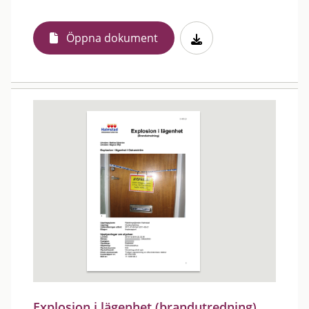
Öppna dokument
Explosion i lägenhet (brandutredning)