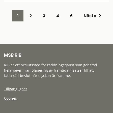
1
2
3
4
6
Nästa
MSB RIB
RIB är ett beslutsstöd för räddningstjänst som ger stöd
hela vägen från planering av framtida insatser till att
fatta rätt beslut när olyckan är framme.
Tillgänglighet
Cookies