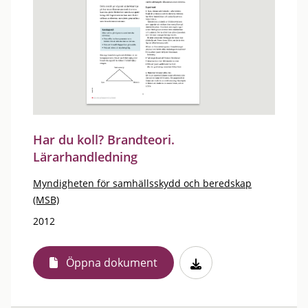
Har du koll? Brandteori.
Lärarhandledning
Myndigheten för samhällsskydd och beredskap
(MSB)
2012
Öppna dokument