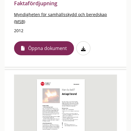
Faktafördjupning
Myndigheten för samhällsskydd och beredskap
(MSB)
2012
Öppna dokument