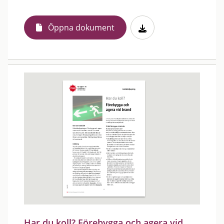
Öppna dokument
Har du koll? Förebygga och agera vid