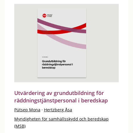
Utvärdering av grundutbildning för
räddningstjänstpersonal i beredskap
Pütsep Mona
·
Hertzberg Åsa
Myndigheten för samhällsskydd och beredskap
(MSB)