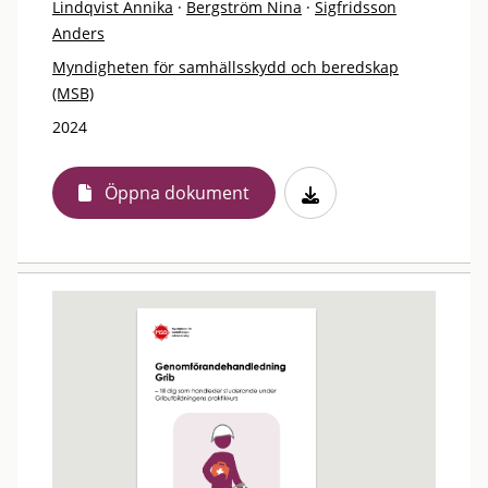
Lindqvist Annika
·
Bergström Nina
·
Sigfridsson
Anders
Myndigheten för samhällsskydd och beredskap
(MSB)
2024
Öppna dokument