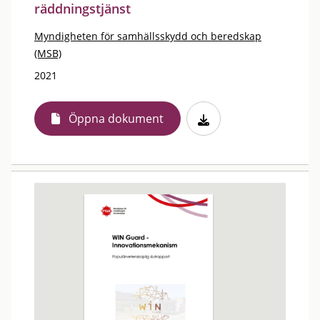
räddningstjänst
Myndigheten för samhällsskydd och beredskap
(MSB)
2021
Öppna dokument