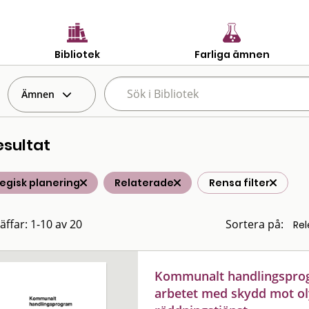
Bibliotek
Farliga ämnen
Ämnen
esultat
egisk planering
Relaterade
Rensa filter
äffar: 1-10 av 20
Sortera på:
Kommunalt handlingsprog
arbetet med skydd mot ol