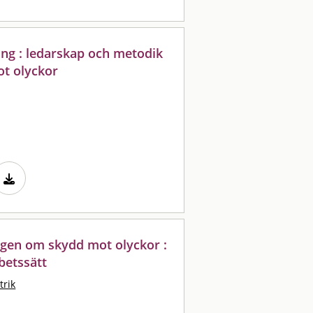
ing : ledarskap och metodik
ot olyckor
agen om skydd mot olyckor :
rbetssätt
trik