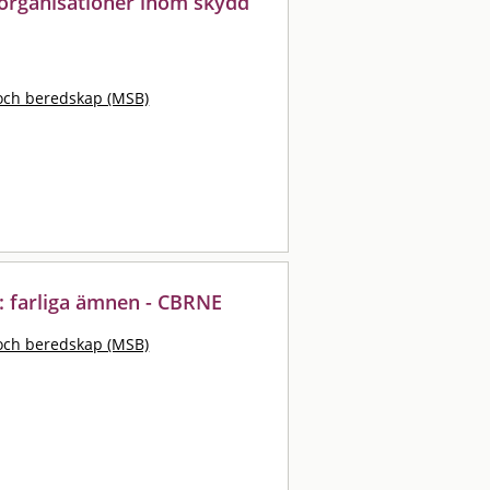
 organisationer inom skydd
och beredskap (MSB)
 : farliga ämnen - CBRNE
och beredskap (MSB)