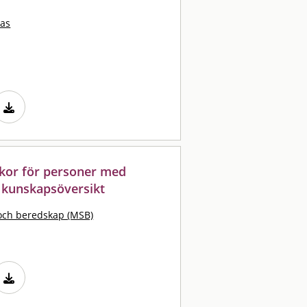
eas
ckor för personer med
n kunskapsöversikt
och beredskap (MSB)