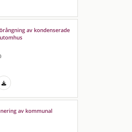
förångning av kondenserade
k utomhus
)
onering av kommunal