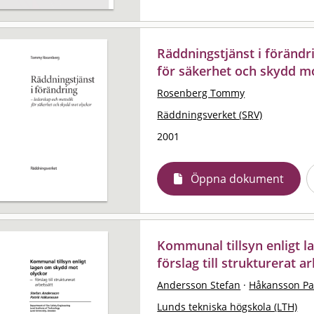
Räddningstjänst i förändr
för säkerhet och skydd m
Rosenberg Tommy
Räddningsverket (SRV)
2001
Öppna dokument
Kommunal tillsyn enligt l
förslag till strukturerat a
Andersson Stefan
·
Håkansson Pa
Lunds tekniska högskola (LTH)