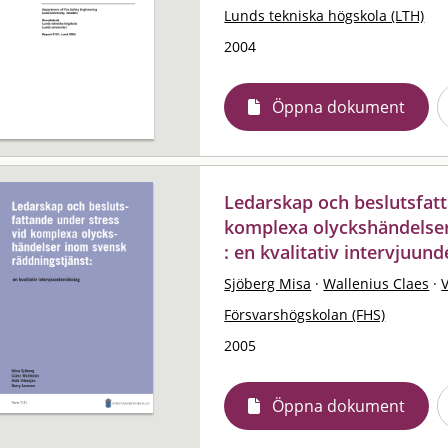
Lunds tekniska högskola (LTH)
2004
Öppna dokument
Ledarskap och beslutsfatt
komplexa olyckshändelser
: en kvalitativ intervjuun
Sjöberg Misa
·
Wallenius Claes
·
Försvarshögskolan (FHS)
2005
Öppna dokument